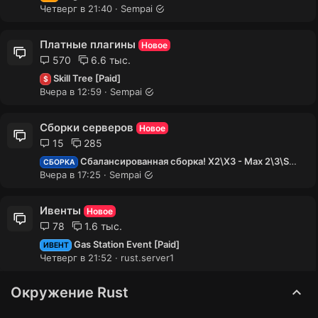
Sempai
Четверг в 21:49
Четверг в 21:40
Sempai
IQRecycler [Paid]
$
Sempai
Четверг в 21:46
Платные плагины
Новое
570
6.6 тыс.
PogoStick
VIP
Skill Tree [Paid]
Sempai
Четверг в 21:40
$
Вчера в 12:59
Sempai
Customizable Weapons [Paid]
$
Sempai
Четверг в 21:37
Сборки серверов
Новое
IQChat [Paid]
$
15
285
Sempai
Четверг в 21:36
Сбалансированная сборка! Х2\Х3 - Max 2\3\Solo\Nolimit [Paid]
СБОРКА
Вчера в 17:25
Sempai
Ивенты
Новое
78
1.6 тыс.
Gas Station Event [Paid]
ИВЕНТ
Четверг в 21:52
rust.server1
Окружение Rust