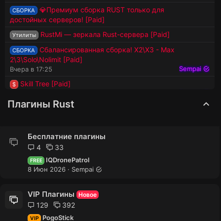
💎Премиум сборка RUST только для
СБОРКА
достойных серверов! [Paid]
RustMi — зеркала Rust-сервера [Paid]
Утилиты
Сбалансированная сборка! Х2\Х3 - Max
СБОРКА
2\3\Solo\Nolimit [Paid]
Sempai
Вчера в 17:25
Skill Tree [Paid]
$
Sempai
Вчера в 12:59
Плагины Rust
Loot Table & Stacksize GUI [Paid]
$
Sempai
Вчера в 12:54
TCUpgrades [Paid]
$
Бесплатние плагины
leha
Вчера в 07:42
4
33
Vehicle Manager (выдача транспорта по
$
IQDronePatrol
FREE
команде) [Paid]
8 Июн 2026
Sempai
Sempai
Четверг в 21:55
Gas Station Event [Paid]
ИВЕНТ
VIP Плагины
Новое
rust.server1
Четверг в 21:52
129
392
IQRates [Paid]
$
PogoStick
VIP