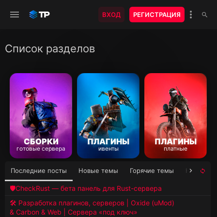
ВХОД
РЕГИСТРАЦИЯ
Список разделов
СБОРКИ
ПЛАГИНЫ
ПЛАГИНЫ
готовые сервера
ивенты
платные
Последние посты
Новые темы
Горячие темы
Наиболее
🛡CheckRust — бета панель для Rust-сервера
🛠️ Разработка плагинов, серверов | Oxide (uMod)
& Carbon & Web | Сервера «под ключ»