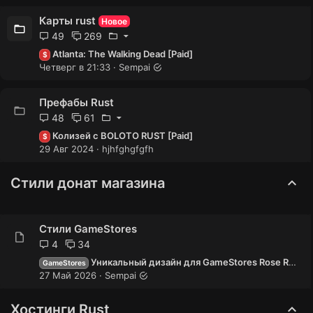
Карты rust
Новое
49
269
Atlanta: The Walking Dead [Paid]
$
Четверг в 21:33
Sempai
Префабы Rust
48
61
Колизей с BOLOTO RUST [Paid]
$
29 Авг 2024
hjhfghgfgfh
Стили донат магазина
Стили GameStores
4
34
Уникальный дизайн для GameStores Rose Rust [Paid]
GameStores
27 Май 2026
Sempai
Хостинги Rust